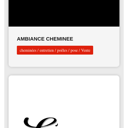
AMBIANCE CHEMINEE
cheminées
/
entretien
/
poêles
/
pose
/
Vente