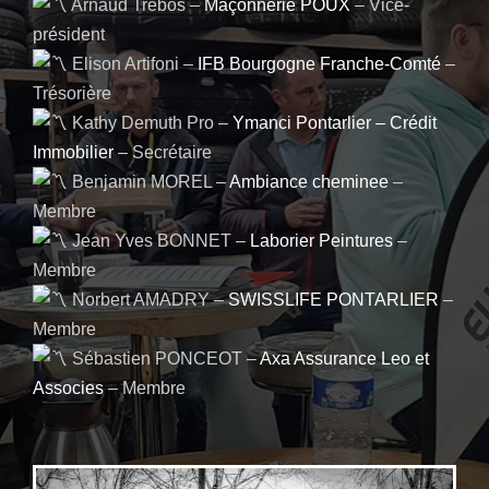
Arnaud Trebos
–
Maçonnerie POUX
– Vice-
président
Elison Artifoni –
IFB Bourgogne Franche-Comté
–
Trésorière
Kathy Demuth Pro
–
Ymanci Pontarlier – Crédit
Immobilier
– Secrétaire
Benjamin MOREL –
Ambiance cheminee
–
Membre
Jean Yves BONNET –
Laborier Peintures
–
Membre
Norbert AMADRY –
SWISSLIFE PONTARLIER
–
Membre
Sébastien PONCEOT –
Axa Assurance Leo et
Associes
– Membre