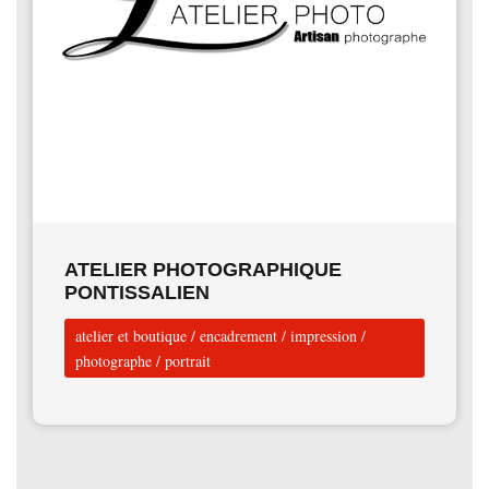
ATELIER PHOTOGRAPHIQUE
PONTISSALIEN
atelier et boutique
/
encadrement
/
impression
/
photographe
/
portrait