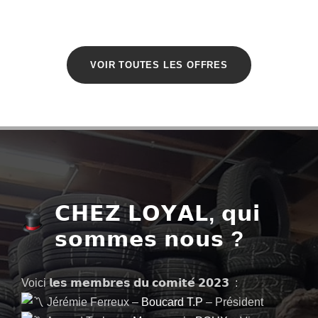
VOIR TOUTES LES OFFRES
𝗖𝗛𝗘𝗭 𝗟𝗢𝗬𝗔𝗟, 𝗾𝘂𝗶
𝘀𝗼𝗺𝗺𝗲𝘀 𝗻𝗼𝘂𝘀 ?
Voici 𝗹𝗲𝘀 𝗺𝗲𝗺𝗯𝗿𝗲𝘀 𝗱𝘂 𝗰𝗼𝗺𝗶𝘁𝗲́ 𝟮𝟬𝟮𝟯 :
Jérémie Ferreux
–
Boucard T.P
– Président