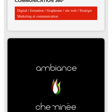
COMMUNICATION 360°
Digital
/
formation
/
Graphisme
/
site web
/
Stratégie
Marketing et communication